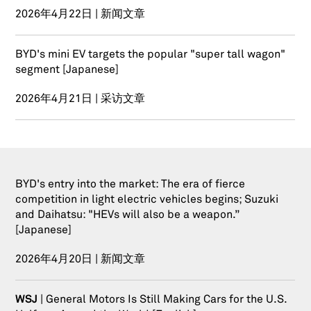
2026年4月22日 | 新闻文章
BYD's mini EV targets the popular "super tall wagon"
segment [Japanese]
2026年4月21日 | 采访文章
BYD's entry into the market: The era of fierce
competition in light electric vehicles begins; Suzuki
and Daihatsu: "HEVs will also be a weapon.”
[Japanese]
2026年4月20日 | 新闻文章
WSJ
| General Motors Is Still Making Cars for the U.S.